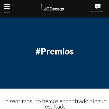
NUESTRA ÉTICA
MENÚ
#Premios
Lo sentimos, no hemos encontrado ningun
resultado