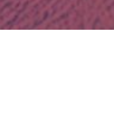
Los Premios JCDecaux nacen hace 23 años con
el objetivo de
reconocer e impulsar el talento y
la creatividad de profesionales y estudiantes
del mundo de la publicidad.
Cada año,
reconocen las
campañas más creativas y
originales
en el medio exterior, y premian a
agencias, anunciantes, freelancers y
estudiantes
que destacan por su innovación.