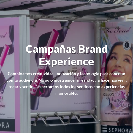
Campañas Brand
Experience
Combinamos creatividad, innovación y tecnología para conectar
con tu audiencia. No solo mostramos la realidad, la hacemos vivir,
tocar y sentir. Despertamos todos los sentidos con experiencias
memorables