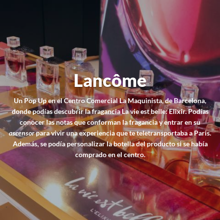
Lancôme
Un Pop Up en el Centro Comercial La Maquinista, de Barcelona,
donde podías descubrir la fragancia La vie est belle: Elixir. Podías
conocer las notas que conforman la fragancia y entrar en su
ascensor
para vivir una experiencia que te teletransportaba a Paris.
Además, se podía personalizar la botella del producto si se había
comprado en el centro.