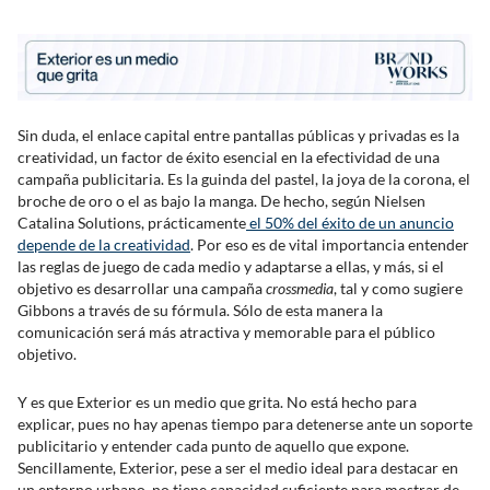
Sin duda, el enlace capital entre pantallas públicas y privadas es la
creatividad, un factor de éxito esencial en la efectividad de una
campaña publicitaria. Es la guinda del pastel, la joya de la corona, el
broche de oro o el as bajo la manga. De hecho, según Nielsen
Catalina Solutions, prácticamente
el 50% del éxito de un anuncio
depende de la creatividad
. Por eso es de vital importancia entender
las reglas de juego de cada medio y adaptarse a ellas, y más, si el
objetivo es desarrollar una campaña
crossmedia
, tal y como sugiere
Gibbons a través de su fórmula. Sólo de esta manera la
comunicación será más atractiva y memorable para el público
objetivo.
Y es que Exterior es un medio que grita. No está hecho para
explicar, pues no hay apenas tiempo para detenerse ante un soporte
publicitario y entender cada punto de aquello que expone.
Sencillamente, Exterior, pese a ser el medio ideal para destacar en
un entorno urbano, no tiene capacidad suficiente para mostrar de