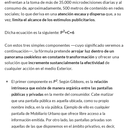
enfrentan a la toma de más de 35.000 microdecisiones diarias y al
consumo de, aproximadamente, 500 metros de contenido en redes
sociales; lo que deriva en una
atención escasa y dispersa
que, a su
vez,
limita el alcance de los estímulos publicitarios
.
2
Dicha ecuación es la siguiente:
P
+C=6
—
Con estos tres simples componentes
cuyo significado veremos a
—
continuación
, la fórmula pretende
arrojar luz dentro de un
panorama
cookieless
en constante transformación
y ofrecer una
solución que
incremente sustancialmente la efectividad
de
cualquier acción en el medio Exterior.
2
El primer componente es
P
. Según Gibbons, es la
relación
intrínseca que existe de manera orgánica entre las pantallas
públicas y privadas
en la mente del consumidor. Cabe matizar
que una pantalla pública es aquella ubicada, como su propio
nombre indica, en la vía pública. Ejemplo de ello es cualquier
pantalla de Mobiliario Urbano que ofrece libre acceso a la
información emitida. Por otro lado, las pantallas privadas son
aquellas de las que disponemos en el ámbito privativo, es decir,