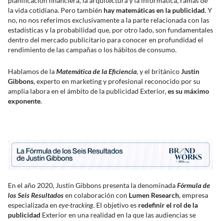
planificación financiera, la arquitectura y la informática, ramas de
la vida cotidiana. Pero también
hay matemáticas en la publicidad
. Y
no, no nos referimos exclusivamente a la parte relacionada con las
estadísticas y la probabilidad que, por otro lado, son fundamentales
dentro del mercado publicitario para conocer en profundidad el
rendimiento de las campañas o los hábitos de consumo.
Hablamos de la
Matemática de la Eficiencia
, y el británico
Justin
Gibbons
, experto en marketing y profesional reconocido por su
amplia labora en el ámbito de la publicidad Exterior,
es su máximo
exponente
.
En el año 2020, Justin Gibbons presenta la denominada
Fórmula de
los Seis Resultados
en colaboración con
Lumen Research
, empresa
especializada en
eye-tracking
. El objetivo es
redefinir el rol de la
publicidad
Exterior en una realidad en la que las audiencias se