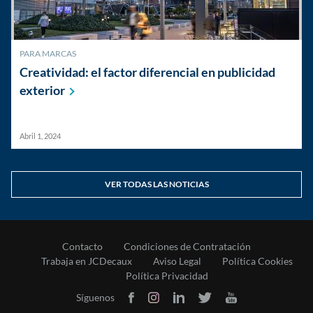
PARA MARCAS
Creatividad: el factor diferencial en publicidad
exterior
Abril 1, 2024
VER TODAS LAS NOTICIAS
Contacto
Condiciones de Contratación
Trabaja en JCDecaux
Aviso Legal
Política Cookies
Política Privacidad
Síguenos